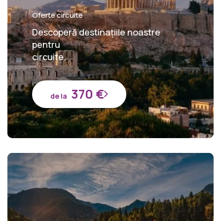
Oferte circuite
Descoperă destinațiile noastre
pentru
circuite.
370 €
de la