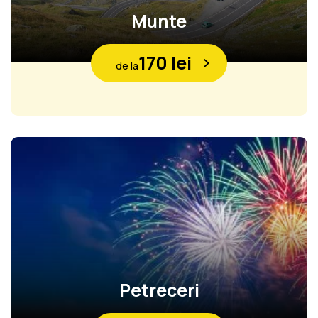
Munte
170 lei
de la
Petreceri