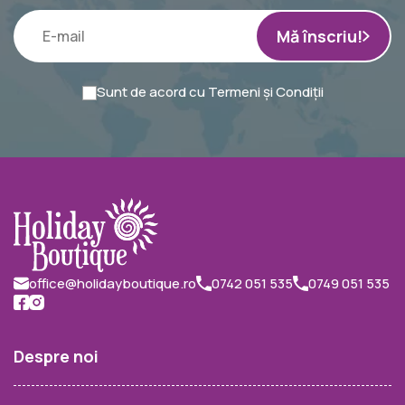
Mă înscriu!
Sunt de acord cu
Termeni și Condiții
office@holidayboutique.ro
0742 051 535
0749 051 535
Despre noi